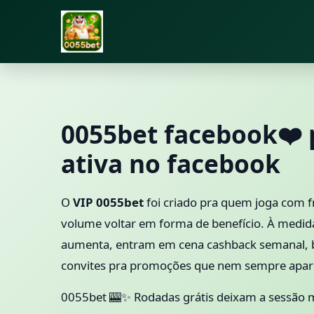
0055bet facebook❤️ 
ativa no facebook
O
VIP 0055bet
foi criado pra quem joga com f
volume voltar em forma de benefício. À medi
aumenta, entram em cena cashback semanal, b
convites pra promoções que nem sempre apa
0055bet 🎰✨ Rodadas grátis deixam a sessão m