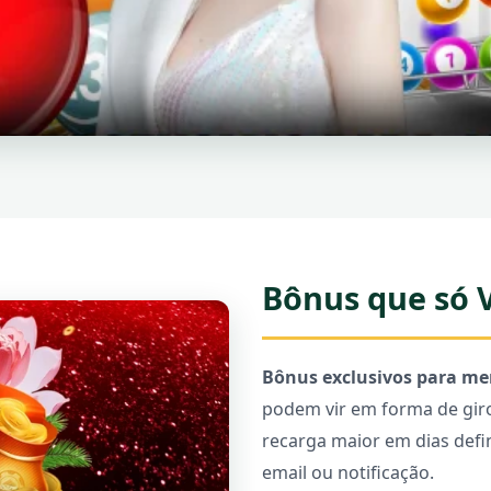
Bônus que só 
Bônus exclusivos para m
podem vir em forma de giro
recarga maior em dias def
email ou notificação.