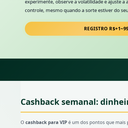
experimente, observe a volatilidade e ajuste a
controle, mesmo quando a sorte estiver do seu
REGISTRO R$+1~9
Cashback semanal: dinheir
O
cashback para VIP
é um dos pontos que mais p