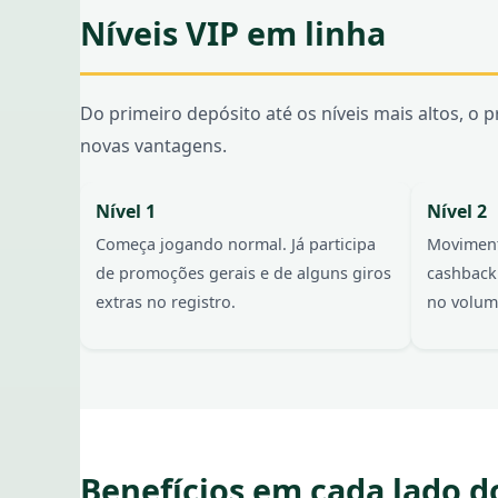
Níveis VIP em linha
Do primeiro depósito até os níveis mais altos, 
novas vantagens.
Nível 1
Nível 2
Começa jogando normal. Já participa
Moviment
de promoções gerais e de alguns giros
cashback
extras no registro.
no volum
Benefícios em cada lado 