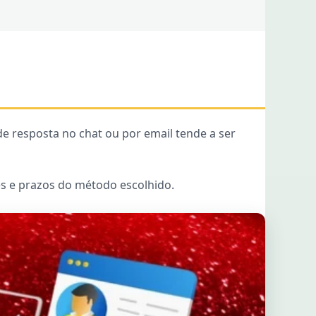
e resposta no chat ou por email tende a ser
es e prazos do método escolhido.