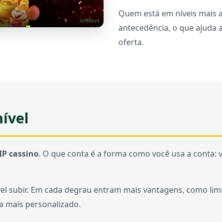
Quem está em níveis mais a
antecedência, o que ajuda 
oferta.
nível
P cassino
. O que conta é a forma como você usa a conta: 
el subir. Em cada degrau entram mais vantagens, como lim
a mais personalizado.