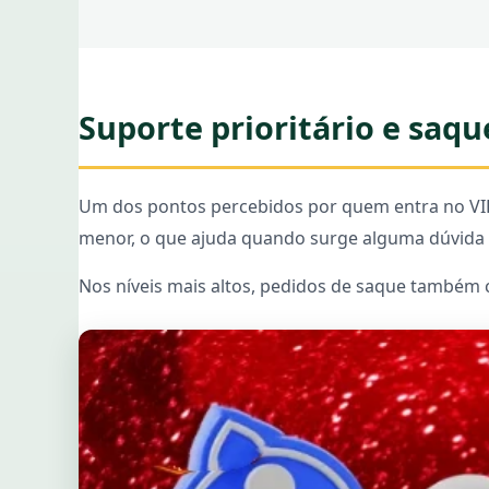
Suporte prioritário e saqu
Um dos pontos percebidos por quem entra no VI
menor, o que ajuda quando surge alguma dúvida 
Nos níveis mais altos, pedidos de saque também 