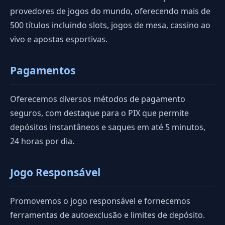
provedores de jogos do mundo, oferecendo mais de
500 títulos incluindo slots, jogos de mesa, cassino ao
vivo e apostas esportivas.
Pagamentos
Oferecemos diversos métodos de pagamento
seguros, com destaque para o PIX que permite
depósitos instantâneos e saques em até 5 minutos,
24 horas por dia.
Jogo Responsável
Promovemos o jogo responsável e fornecemos
ferramentas de autoexclusão e limites de depósito.