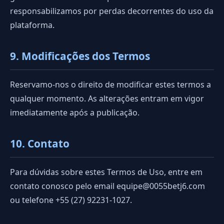
responsabilizamos por perdas decorrentes do uso da
plataforma.
9. Modificações dos Termos
Reservamo-nos o direito de modificar estes termos a
qualquer momento. As alterações entram em vigor
imediatamente após a publicação.
10. Contato
Para dúvidas sobre estes Termos de Uso, entre em
contato conosco pelo email
equipe@0055betj6.com
ou telefone +55 (27) 92231-1027.